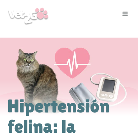
Saltar
al
contenido
Hipertensión
felina: la