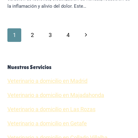
la inflamación y alivio del dolor. Este…
Navegación
Siguiente
1
2
3
4
página
de
Nuestros Servicios
página
Veterinario a domicilio en Madrid
Veterinario a domicilio en Majadahonda
Veterinario a domicilio en Las Rozas
Veterinario a domicilio en Getafe
Veterinario a domicilio en Collado Villalba