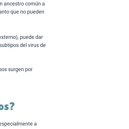
n un ancestro común a
tanto que no pueden
externo), puede dar
ubtipos del virus de
ipos surgen por
tos?
 especialmente a