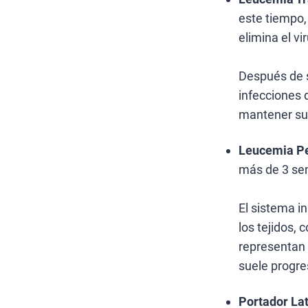
este tiempo,
elimina el vi
Después de s
infecciones 
mantener su
Leucemia Pe
más de 3 se
El sistema i
los tejidos,
representan 
suele progre
Portador La