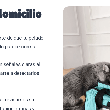
domicilio
rte de que tu peludo
do parece normal.
 señales claras al
darte a detectarlos
al, revisamos su
ación, rutinas y